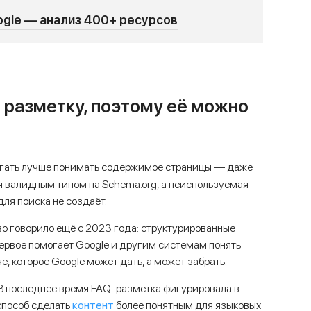
oogle — анализ 400+ ресурсов
 разметку, поэтому её можно
огать лучше понимать содержимое страницы — даже
я валидным типом на Schema.org, а неиспользуемая
для поиска не создаёт.
о говорило ещё с 2023 года: структурированные
ервое помогает Google и другим системам понять
, которое Google может дать, а может забрать.
В последнее время FAQ-разметка фигурировала в
контент
способ сделать
более понятным для языковых