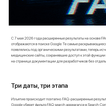
С 7 мая 2026 года расширенные результаты на основе FAQ
отображаются в поиске Google. Те самые раскрывающиеся
появлялись под органическими результатами, теперь ис
медицинские сайты, сохранявшие доступ к этой функции
на странице документации для разработчиков без отдель
Три даты, три этапа
Изъятие происходит поэтапно. FAQ-расширенные результа
Google уберет фильтр FAQ search appearance в Search Con