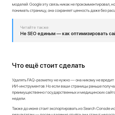
моделей. Google эту связь никак не прокомментировал, 
понимать страницу, она сохраняет ценность даже без ра
Читайте также:
Не SEO единым — как оптимизировать сай
Что ещё стоит сделать
Удалять FAQ-разметку не нужно — она никому не вредит 
ИИ-инструментов. Но если ваши страницы раньше получа
преимущественно государственных и медицинских сайто
недели.
Также до июня стоит экспортировать из Search Console
результатам — после удаления отчёта они станут недост