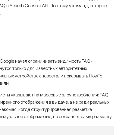
FAQ в Search Console API. Поэтому у команд, которые
.
 Google начал ограничивать видимость FAQ-
анутся только для известных авторитетных
ильных устройствах перестали показывать HowTo-
нили.
листы указывают на массовые злоупотребления: FAQ-
ренного отображения в выдаче, а не ради реальных
знакомая: когда структурированная разметка
изуальное отображение, но сохраняет саму разметку.