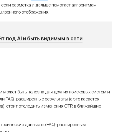
но если разметка и дальше помогает алгоритмам
сширенного отображения.
т под AI и быть видимым в сети
и может быть полезна для других поисковых систем и
ли FAQ-расширенные результаты (а это касается
в), стоит отследить изменения CTR в ближайшие
 исторические данные по FAQ-расширенным
упны.