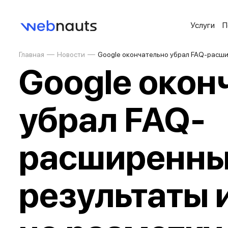
Услуги
П
Главная
Новости
Google окончательно убрал FAQ-расши
Google окон
убрал FAQ-
расширенн
результаты 