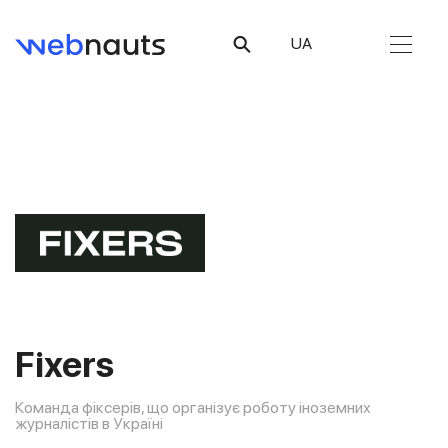
UA
Fixers
Команда фіксерів, що організує роботу іноземних
журналістів в Україні