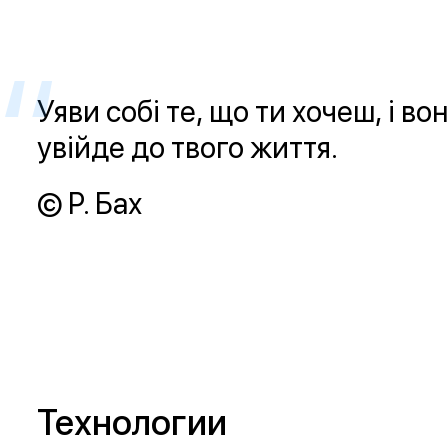
Уяви собі те, що ти хочеш, і во
увійде до твого життя.
© Р. Бах
Технологии