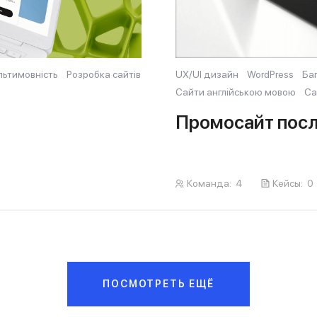
льтимовність
Розробка сайтів
UX/UI дизайн
WordPress
Ба
Сайти англійською мовою
Са
Промосайт посл
Команда:
4
Кейсы:
0
ПОСМОТРЕТЬ ЕЩЁ