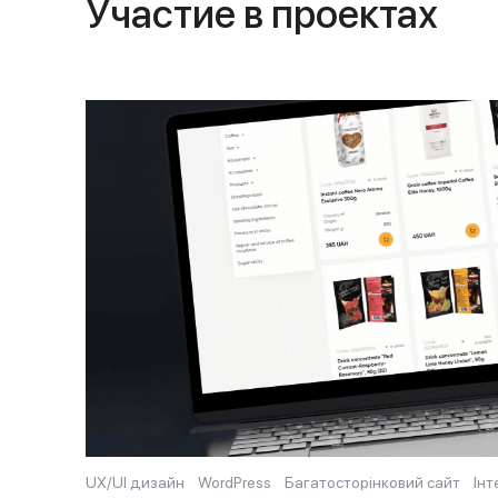
Участие в проектах
UX/UI дизайн
WordPress
Багатосторінковий сайт
Ін