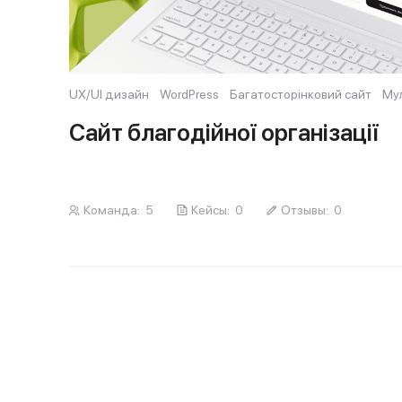
UX/UI дизайн
WordPress
Багатосторінковий сайт
Му
Сайт благодійної організації
Команда:
5
Кейсы:
0
Отзывы:
0