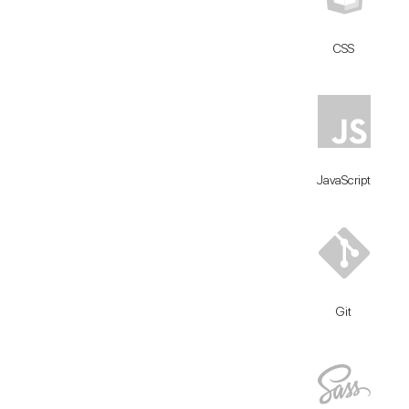
CSS
JavaScript
Git