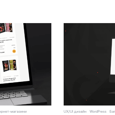
тернет-магазини
UX/UI дизайн
WordPress
Ба