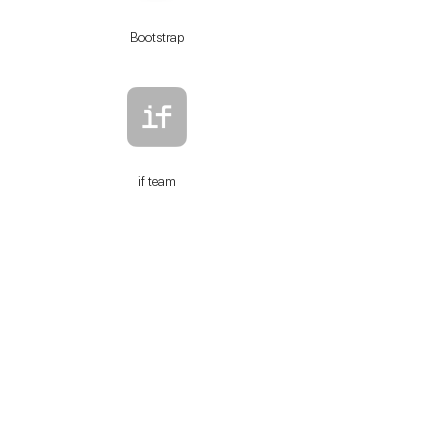
Bootstrap
if team