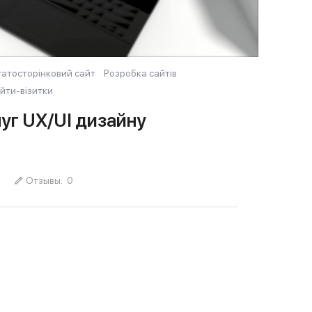
гатосторінковий сайт
Розробка сайтів
йти-візитки
уг UX/UI дизайну
Отзывы:
0