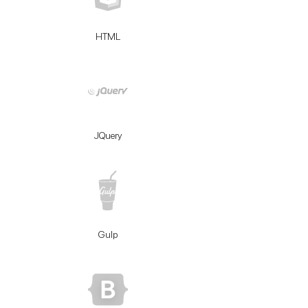
HTML
JQuery
Gulp