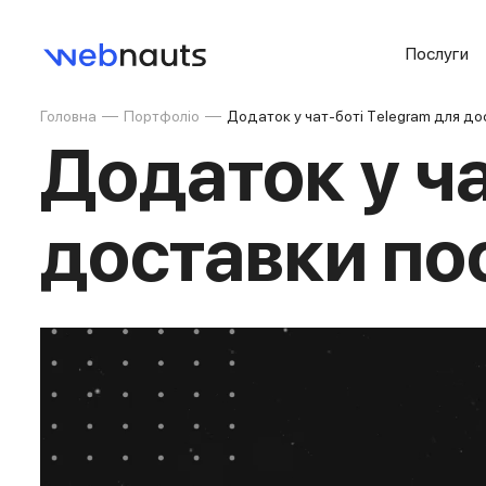
Послуги
Головна
Портфоліо
Додаток у чат-боті Тelegram для до
Додаток у ча
доставки по