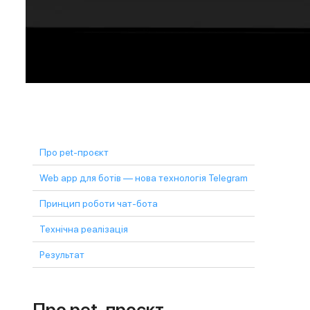
Про pet-проєкт
Web app для ботів — нова технологія Telegram
Принцип роботи чат-бота
Технічна реалізація
Результат
Про pet-проєкт