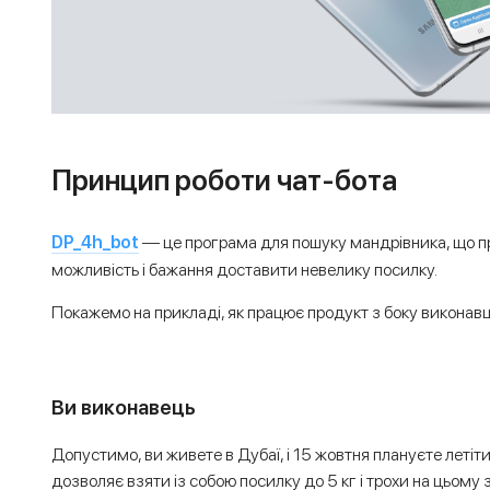
Принцип роботи чат-бота
DP_4h_bot
— це програма для пошуку мандрівника, що пр
можливість і бажання доставити невелику посилку.
Покажемо на прикладі, як працює продукт з боку виконавц
Ви виконавець
Допустимо, ви живете в Дубаї, і 15 жовтня плануєте летіт
дозволяє взяти із собою посилку до 5 кг і трохи на цьому 