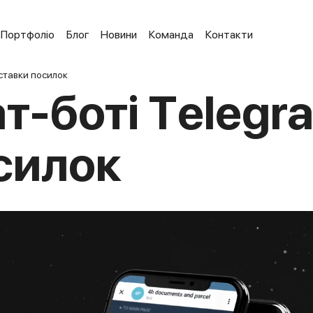
Портфоліо
Блог
Новини
Команда
Контакти
ставки посилок
т-боті Тelegr
силок