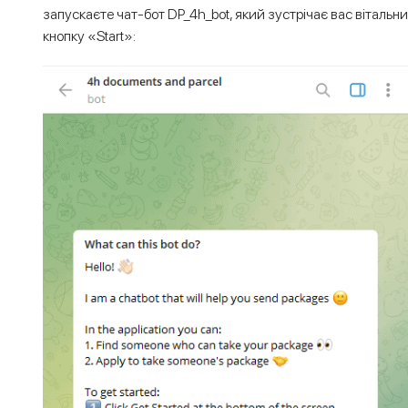
запускаєте чат-бот DP_4h_bot, який зустрічає вас віталь
кнопку «Start»: