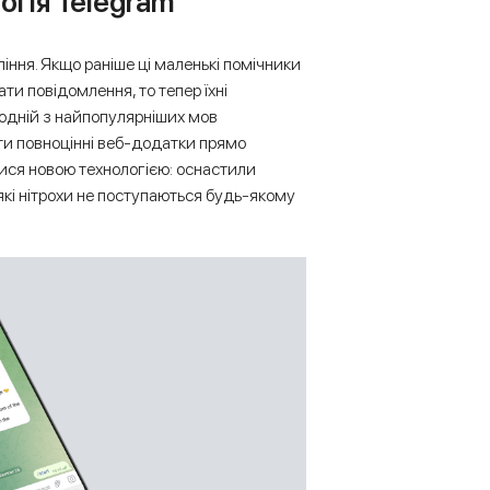
огія Telegram
іння. Якщо раніше ці маленькі помічники
ти повідомлення, то тепер їхні
одній з найпопулярніших мов
и повноцінні веб-додатки прямо
лися новою технологією: оснастили
які нітрохи не поступаються будь-якому