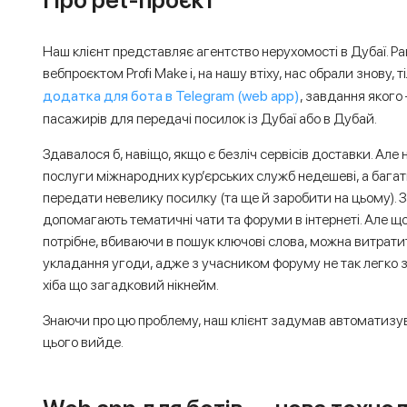
Наш клієнт представляє агентство нерухомості в Дубаї. Р
вебпроєктом Profi Make і, на нашу втіху, нас обрали знову,
додатка для бота в Telegram (web app)
, завдання яког
пасажирів для передачі посилок із Дубаї або в Дубай.
Здавалося б, навіщо, якщо є безліч сервісів доставки. Але
послуги міжнародних кур’єрських служб недешеві, а багат
передати невелику посилку (та ще й заробити на цьому). 
допомагають тематичні чати та форуми в інтернеті. Але щ
потрібне, вбиваючи в пошук ключові слова, можна витратит
укладання угоди, адже з учасником форуму не так легко з
хіба що загадковий нікнейм.
Знаючи про цю проблему, наш клієнт задумав автоматизув
цього вийде.