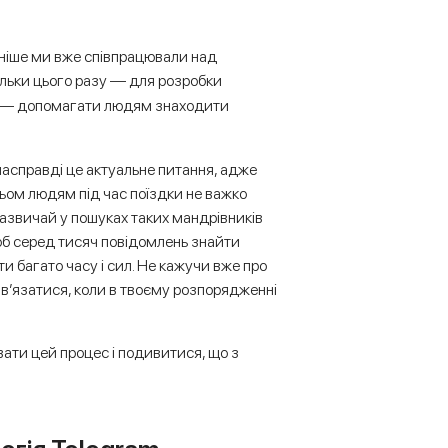
аніше ми вже співпрацювали над
 тільки цього разу — для розробки
о — допомагати людям знаходити
 насправді це актуальне питання, адже
ьом людям під час поїздки не важко
Зазвичай у пошуках таких мандрівників
об серед тисяч повідомлень знайти
и багато часу і сил. Не кажучи вже про
в’язатися, коли в твоєму розпорядженні
ати цей процес і подивитися, що з