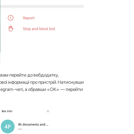
 вам перейти до вебдодатку,
вої інформації про пристрій. Натиснувши
леgram-чаті, а обравши «OK» — перейти