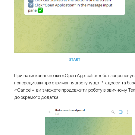
При натисканні кнопки «Open Application» бот запропонує
попередивши про отримання доступу до IP-адреси та базо
«Cancel», ви зможете продовжити роботу в звичному Те
до окремого додатка: