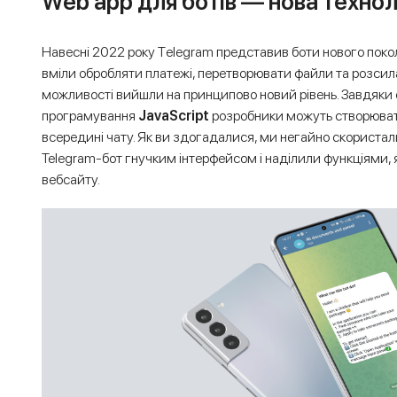
Web app для ботів — нова технол
Навесні 2022 року Тelegram представив боти нового покол
вміли обробляти платежі, перетворювати файли та розсила
можливості вийшли на принципово новий рівень. Завдяки 
програмування
JavaScript
розробники можуть створюват
всередині чату. Як ви здогадалися, ми негайно скориста
Telegram-бот гнучким інтерфейсом і наділили функціями, 
вебсайту.