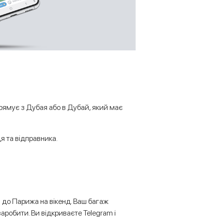
ямує з Дубая або в Дубай, який має
я та відправника.
и до Парижа на вікенд. Ваш багаж
заробити. Ви відкриваєте Telegram і