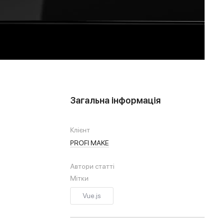
Загальна інформація
Клієнт
PROFI MAKE
Автори статті
Мітки
Vue.js