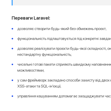
Переваги Laravel:
дозволяє створити будь-який без обмежень проєкт;
функціональність підлаштовується під конкретні завда
дозволяє реалізувати проєкти будь-якої складності, 
нестандартну функціональність;
чисельні готові пакети сприяють швидкому наповненн
можливостями;
у сам фреймворк закладено способи захисту від двох 
XSS-атаки та SQL-ін’єкції;
управління кешуванням допомагає заощаджувати час 