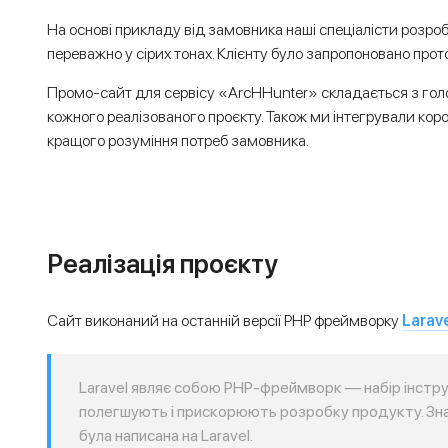
На основі прикладу від замовника наші спеціалісти розр
переважно у сірих тонах. Клієнту було запропоновано прот
Промо-сайт для сервісу «ArcHHunter» складається з голов
кожного реалізованого проєкту. Також ми інтегрували кор
кращого розуміння потреб замовника.
Реалізація проєкту
Larav
Сайт виконаний на останній версії PHP фреймворку
Laravel являє собою PHP-фреймворк — набір інструме
полегшують і прискорюють розробку продукту. Зна
була написана на Laravel.