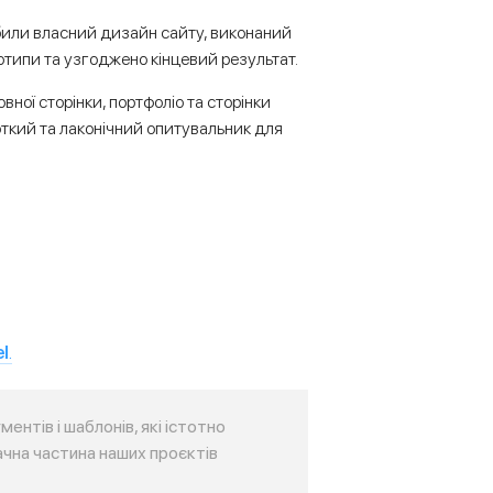
обили власний дизайн сайту, виконаний
отипи та узгоджено кінцевий результат.
ної сторінки, портфоліо та сторінки
откий та лаконічний опитувальник для
el
.
нтів і шаблонів, які істотно
чна частина наших проєктів