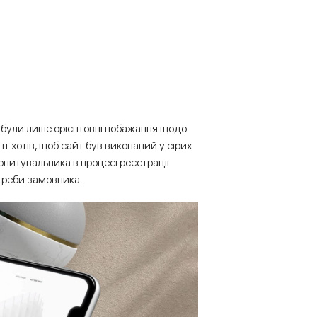
 були лише орієнтовні побажання щодо
нт хотів, щоб сайт був виконаний у сірих
питувальника в процесі реєстрації
треби замовника.