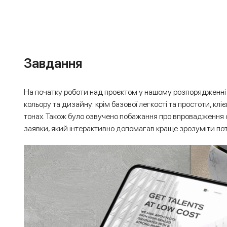
Завдання
На початку роботи над проєктом у нашому розпорядженні
кольору та дизайну: крім базової легкості та простоти, кліє
тонах. Також було озвучено побажання про впровадження о
заявки, який інтерактивно допомагав краще зрозуміти по