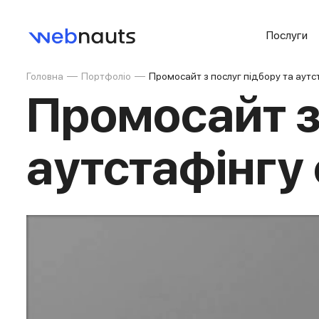
Послуги
Головна
Портфоліо
Промосайт з послуг підбору та аутс
Промосайт з
аутстафінгу 