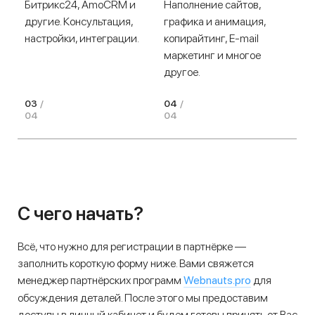
Битрикс24, AmoCRM и
Наполнение сайтов,
другие. Консультация,
графика и анимация,
настройки, интеграции.
копирайтинг, E-mail
маркетинг и многое
другое.
03
/
04
/
04
04
С чего начать?
Всё, что нужно для регистрации в партнёрке —
заполнить короткую форму ниже. Вами свяжется
Webnauts.pro
менеджер партнёрских программ
для
обсуждения деталей. После этого мы предоставим
доступы в личный кабинет и будем готовы принять от Вас