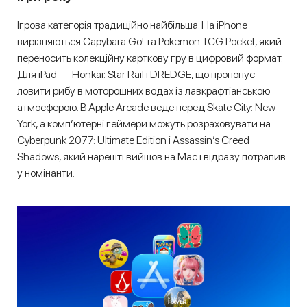
Ігрова категорія традиційно найбільша. На iPhone
вирізняються Capybara Go! та Pokemon TCG Pocket, який
переносить колекційну карткову гру в цифровий формат.
Для iPad — Honkai: Star Rail і DREDGE, що пропонує
ловити рибу в моторошних водах із лавкрафтіанською
атмосферою. В Apple Arcade веде перед Skate City: New
York, а комп’ютерні геймери можуть розраховувати на
Cyberpunk 2077: Ultimate Edition і Assassin’s Creed
Shadows, який нарешті вийшов на Mac і відразу потрапив
у номінанти.