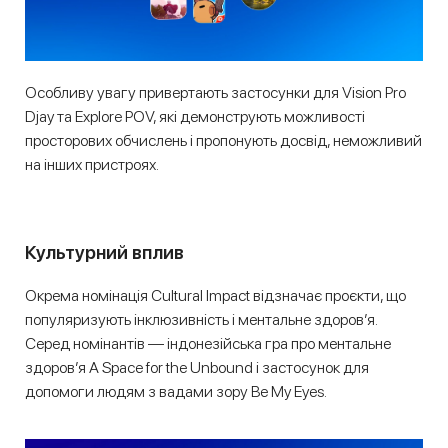
Особливу увагу привертають застосунки для Vision Pro
Djay та Explore POV, які демонструють можливості
просторових обчислень і пропонують досвід, неможливий
на інших пристроях.
Культурний вплив
Окрема номінація Cultural Impact відзначає проєкти, що
популяризують інклюзивність і ментальне здоров’я.
Серед номінантів — індонезійська гра про ментальне
здоров’я A Space for the Unbound і застосунок для
допомоги людям з вадами зору Be My Eyes.