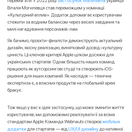
застосунок Waterllama
перемагати. У 2022 році
українця
Віталія Могилевця став переможцем у номінації
«Культурний вплив». Додаток допомагає користувачам
стежити за водним балансом через веселі завдання та
милі нагадування персонажів-лам.
Як бачимо, проєкти-фіналісти демонструють актуальний
дизайн, якісну реалізацію, винятковий досвід і культурну
цінність. Ці ключові критерії Apple цілком досяжні для
українських стартапів. Однак більшість наших команд
працюють як аутсорсингові студії та створюють iOS-
рішення для інших компаній. Як наслідок — технічна
експертиза є, а власних продуктів на глобальній арені
бракує.
Тож якщо у вас є ідея застосунку, що може змінити життя
користувачів, ми допоможемо реалізувати її за всіма
мобільні
стандартам Apple. Команда Webnauts створює
додатки
UX/UI дизайну
для стартапів — від
до нативної