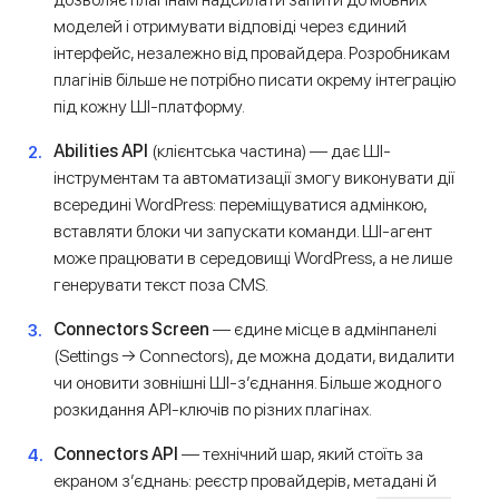
моделей і отримувати відповіді через єдиний
інтерфейс, незалежно від провайдера. Розробникам
плагінів більше не потрібно писати окрему інтеграцію
під кожну ШІ-платформу.
Abilities API
(клієнтська частина) — дає ШІ-
інструментам та автоматизації змогу виконувати дії
всередині WordPress: переміщуватися адмінкою,
вставляти блоки чи запускати команди. ШІ-агент
може працювати в середовищі WordPress, а не лише
генерувати текст поза CMS.
Connectors Screen
— єдине місце в адмінпанелі
(Settings → Connectors), де можна додати, видалити
чи оновити зовнішні ШІ-з’єднання. Більше жодного
розкидання API-ключів по різних плагінах.
Connectors API
— технічний шар, який стоїть за
екраном з’єднань: реєстр провайдерів, метадані й