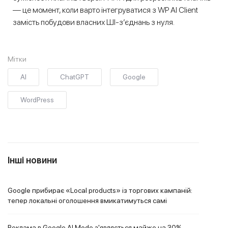
— це момент, коли варто інтегруватися з WP AI Client
замість побудови власних ШІ-з’єднань з нуля.
Мітки
AI
ChatGPT
Google
WordPress
Інші новини
Google прибирає «Local products» із торгових кампаній:
тепер локальні оголошення вмикатимуться самі
Реклама в Google AI Mode з'являється майже на 30%