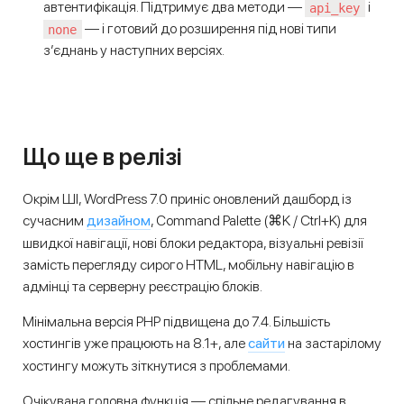
автентифікація. Підтримує два методи —
і
api_key
— і готовий до розширення під нові типи
none
з’єднань у наступних версіях.
Що ще в релізі
Окрім ШІ, WordPress 7.0 приніс оновлений дашборд із
дизайном
сучасним
, Command Palette (⌘K / Ctrl+K) для
швидкої навігації, нові блоки редактора, візуальні ревізії
замість перегляду сирого HTML, мобільну навігацію в
адмінці та серверну реєстрацію блоків.
Мінімальна версія PHP підвищена до 7.4. Більшість
сайти
хостингів уже працюють на 8.1+, але
на застарілому
хостингу можуть зіткнутися з проблемами.
Очікувана головна функція — спільне редагування в