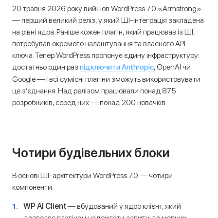
20 травня 2026 року вийшов WordPress 7.0 «Armstrong»
— перший великий реліз, у який ШІ-інтеграція закладена
на рівні ядра. Раніше кожен плагін, який працював із ШІ,
потребував окремого налаштування та власного API-
ключа. Тепер WordPress пропонує єдину інфраструктуру:
підключити Anthropic
достатньо один раз
, OpenAI чи
Google — і всі сумісні плагіни зможуть використовувати
це з’єднання. Над релізом працювали понад 875
розробників, серед них — понад 200 новачків.
Чотири будівельних блоки
В основі ШІ-архітектури WordPress 7.0 — чотири
компоненти.
WP AI Client
— вбудований у ядро клієнт, який
дозволяє плагінам надсилати запити до мовних