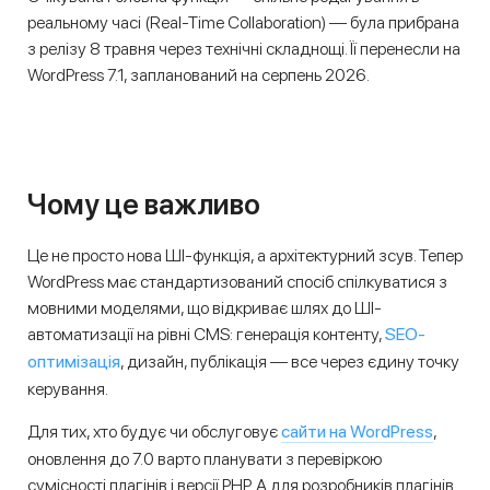
реальному часі (Real-Time Collaboration) — була прибрана
з релізу 8 травня через технічні складнощі. Її перенесли на
WordPress 7.1, запланований на серпень 2026.
Чому це важливо
Це не просто нова ШІ-функція, а архітектурний зсув. Тепер
WordPress має стандартизований спосіб спілкуватися з
мовними моделями, що відкриває шлях до ШІ-
SEO-
автоматизації на рівні CMS: генерація контенту,
оптимізація
, дизайн, публікація — все через єдину точку
керування.
сайти на WordPress
Для тих, хто будує чи обслуговує
,
оновлення до 7.0 варто планувати з перевіркою
сумісності плагінів і версії PHP. А для розробників плагінів