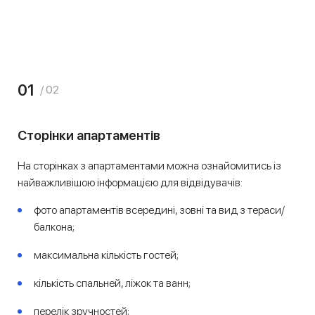
01
/ 02
Сторінки апартаментів
На сторінках з апартаментами можна ознайомитись із
найважливішою інформацією для відвідувачів:
фото апартаментів всередині, зовні та вид з тераси/
балкона;
максимальна кількість гостей;
кількість спальней, ліжок та ванн;
перелік зручностей;