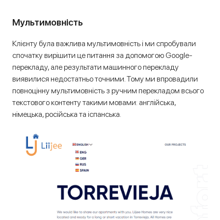
Мультимовність
Клієнту була важлива мультимовність і ми спробували
спочатку вирішити це питання за допомогою Google-
перекладу, але результати машинного перекладу
виявилися недостатньо точними. Тому ми впровадили
повноцінну мультимовність з ручним перекладом всього
текстового контенту такими мовами: англійська,
німецька, російська та іспанська.