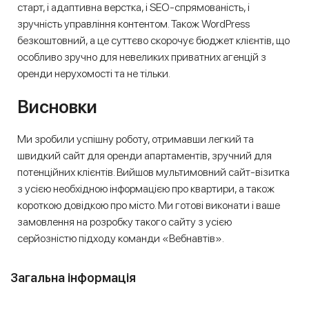
старт, і адаптивна верстка, і SEO-спрямованість, і
зручність управління контентом. Також WordPress
безкоштовний, а це суттєво скорочує бюджет клієнтів, що
особливо зручно для невеликих приватних агенцій з
оренди нерухомості та не тільки.
Висновки
Ми зробили успішну роботу, отримавши легкий та
швидкий сайт для оренди апартаментів, зручний для
потенційних клієнтів. Вийшов мультимовний сайт-візитка
з усією необхідною інформацією про квартири, а також
короткою довідкою про місто. Ми готові виконати і ваше
замовлення на розробку такого сайту з усією
серйозністю підходу команди «Вебнавтів».
Загальна інформація