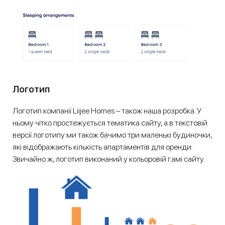
Логотип
Логотип компанії Liijee Homes – також наша розробка. У
ньому чітко простежується тематика сайту, а в текстовій
версії логотипу ми також бачимо три маленькі будиночки,
які відображають кількість апартаментів для оренди.
Звичайно ж, логотип виконаний у кольоровій гамі сайту.