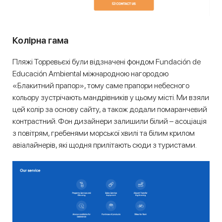
Колірна гама
Пляжі Торревьєхі були відзначені фондом Fundación de
Educación Ambiental міжнародною нагородою
«Блакитний прапор», тому саме прапори небесного
кольору зустрічають мандрівників у цьому місті. Ми взяли
цей колір за основу сайту, а також додали помаранчевий
контрастний. Фон дизайнери залишили білий – асоціація
з повітрям, гребенями морської хвилі та білим крилом
авіалайнерів, які щодня прилітають сюди з туристами.