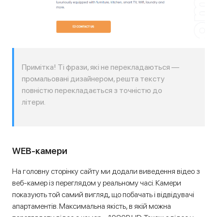
Примітка! Ті фрази, які не перекладаються —
промальовані дизайнером, решта тексту
повністю перекладається з точністю до
літери.
WEB-камери
На головну сторінку сайту ми додали виведення відео з
веб-камер із переглядом у реальному часі. Камери
показують той самий вигляд, що побачать і відвідувачі
апартаментів. Максимальна якість, в якій можна