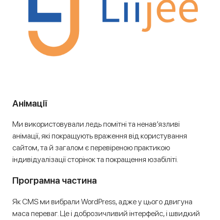
Анімації
Ми використовували ледь помітні та ненав’язливі
анімації, які покращують враження від користування
сайтом, та й загалом є перевіреною практикою
індивідуалізації сторінок та покращення юзабіліті.
Програмна частина
Як CMS ми вибрали WordPress, адже у цього двигуна
маса переваг. Це і доброзичливий інтерфейс, і швидкий