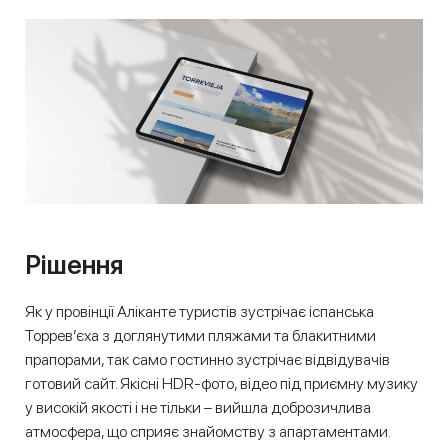
Рішення
Як у провінції Аліканте туристів зустрічає іспанська
Торрев’єха з доглянутими пляжами та блакитними
прапорами, так само гостинно зустрічає відвідувачів
готовий сайт. Якісні HDR-фото, відео під приємну музику
у високій якості і не тільки – вийшла доброзичлива
атмосфера, що сприяє знайомству з апартаментами.