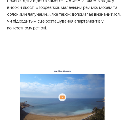
переглядати відео з камер – 1080P HD. Також є відео у
високій якості «Торрев’єха: маленький рай між морем та
солоними лагунами», яке також допомагає визначитися,
чи підходить місце розташування апартаментів у
конкретному регіоні.