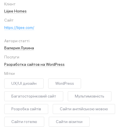
Клієнт
Liijee Homes
Сайт
https://liijee.com/
Автори статті
Валерия Лукина
Послуги
Разработка сайтов на WordPress
Мітки
UX/UI дизайн
WordPress
Багатосторінковий сайт
Мультимовність
Розробка сайтів
Сайти англійською мовою
Сайти готелю
Сайти-візитки