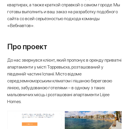
квартирах, а также краткой справкой о самом городе. Мы
готовы выполнить и ваш заказ на разработку подобного
сайта со всей серьёзностью подхода команды
«Вебнавтов».
Про проект
До нас звернувся клієнт, який пропонує в оренду приватні
апартаменти у місті Торревьєха, розташований у
південній частині Іспанії. Місто відоме
середземноморським кліматом і піщаною береговою
лінією, забудованою готелями – в одному з таких
мальовничих місць і розташовані апартаменти Liijee
Homes.