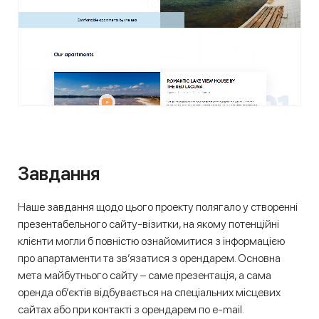
Завдання
Наше завдання щодо цього проекту полягало у створенні
презентабельного сайту-візитки, на якому потенційні
клієнти могли б повністю ознайомитися з інформацією
про апартаменти та зв’язатися з орендарем. Основна
мета майбутнього сайту – саме презентація, а сама
оренда об’єктів відбувається на спеціальних місцевих
сайтах або при контакті з орендарем по e-mail.