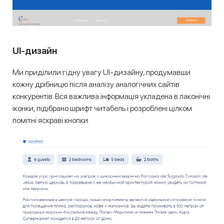
UI-дизайн
Ми приділили гідну увагу UI-дизайну, продумавши
кожну дрібницю після аналізу аналогічних сайтів
конкурентів. Вся важлива інформація укладена в лаконічні
іконки, підібрано шрифт читабель і розроблені цілком
помітні яскраві кнопки.