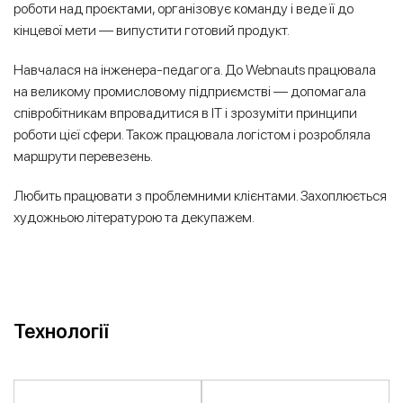
роботи над проєктами, організовує команду і веде її до
кінцевої мети — випустити готовий продукт.
Навчалася на інженера-педагога. До Webnauts працювала
на великому промисловому підприємстві — допомагала
співробітникам впровадитися в IT і зрозуміти принципи
роботи цієї сфери. Також працювала логістом і розробляла
маршрути перевезень.
Любить працювати з проблемними клієнтами. Захоплюється
художньою літературою та декупажем.
Технології