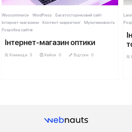
Woocommerce
WordPress
Багатосторінковий сайт
Lara
Інтернет-магазини
Контент-маркетинг
Мультимовність
Розр
Розробка сайтів
І
Інтернет-магазин оптики
т
Команда:
3
Кейси:
0
Відгуки:
0