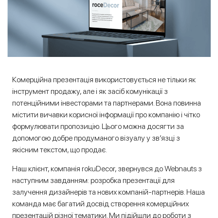
Комерційна презентація використовується не тільки як
інструмент продажу, але і як засіб комунікації з
потенційними інвесторами та партнерами. Вона повинна
містити вичавки корисної інформації про компанію і чітко
формулювати пропозицію. Цього можна досягти за
допомогою добре продуманого візуалу у зв’язці з
якісним текстом, що продає.
Наш клієнт, компанія rokuDecor, звернувся до Webnauts з
наступним завданням: розробка презентації для
залучення дизайнерів та нових компаній-партнерів. Наша
команда має багатий досвід створення комерційних
презентацій різної тематики. Ми підійшли до роботи з