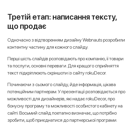
Третій етап: написання тексту,
що продає
Одночасно з відтворенням дизайну Webnauts розробили
контентну частину для кожного слайду.
Перші шість слайдів розповідають про компанію, її товари
та послуги, основні переваги. Для кращого сприйняття
текст підкріплюють скріншоти із сайту rokuDecor.
Починаючи з сьомого слайду, йде інформація, цікава
потенційним партнерам. У презентації розповідається про
можливості для дизайнерів, які надає rokuDecor, про
бонусну програму та можливості особистого кабінету на
сайті. Восьмий слайд поетапно визначає, що потрібно
зробити, щоб приєднатися до партнерської програми.