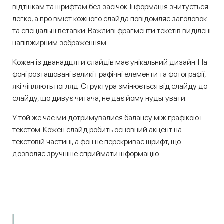
відтінкам та шрифтам без засічок. Інформація зчитується
легко, а про вміст кожного слайда повідомляє заголовок
та спеціальні вставки. Важливі фрагменти текстів виділені
напівжирним зображенням.
Кожен із дванадцяти слайдів має унікальний дизайн. На
фоні розташовані великі графічні елементи та фотографії,
які чіпляють погляд. Структура змінюється від слайду до
слайду, що дивує читача, не дає йому нудьгувати.
У той же час ми дотримувалися балансу між графікою і
текстом. Кожен слайд робить основний акцент на
текстовій частині, а фон не перекриває шрифт, що
дозволяє зручніше сприймати інформацію.