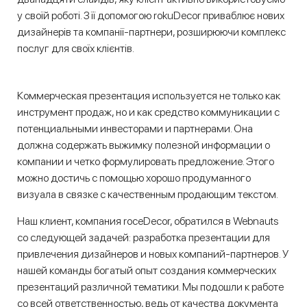
у своїй роботі. З її допомогою rokuDecor приваблює нових
дизайнерів та компанії-партнери, розширюючи комплекс
послуг для своїх клієнтів.
Коммерческая презентация используется не только как
инструмент продаж, но и как средство коммуникации с
потенциальными инвесторами и партнерами. Она
должна содержать выжимку полезной информации о
компании и четко формулировать предложение. Этого
можно достичь с помощью хорошо продуманного
визуала в связке с качественным продающим текстом.
Наш клиент, компания roceDecor, обратился в Webnauts
со следующей задачей: разработка презентации для
привлечения дизайнеров и новых компаний-партнеров. У
нашей команды богатый опыт создания коммерческих
презентаций различной тематики. Мы подошли к работе
со всей ответственностью, ведь от качества документа