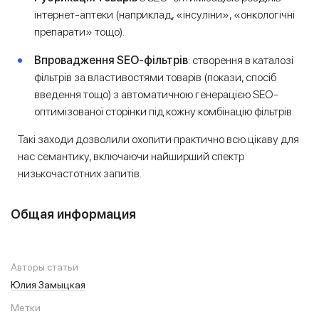
інтернет-аптеки (наприклад, «інсуліни», «онкологічні
препарати» тощо).
Впровадження SEO-фільтрів
: створення в каталозі
фільтрів за властивостями товарів (покази, спосіб
введення тощо) з автоматичною генерацією SEO-
оптимізованої сторінки під кожну комбінацію фільтрів.
Такі заходи дозволили охопити практично всю цікаву для
нас семантику, включаючи найширший спектр
низькочастотних запитів.
Общая информация
Авторы статьи
Юлия Замыцкая
Метки