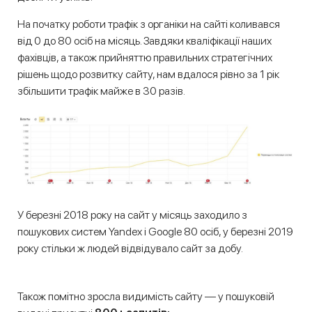
На початку роботи трафік з органіки на сайті коливався
від 0 до 80 осіб на місяць. Завдяки кваліфікації наших
фахівців, а також прийняттю правильних стратегічних
рішень щодо розвитку сайту, нам вдалося рівно за 1 рік
збільшити трафік майже в 30 разів.
У березні 2018 року на сайт у місяць заходило з
пошукових систем Yandex і Google 80 осіб, у березні 2019
року стільки ж людей відвідувало сайт за добу.
Також помітно зросла видимість сайту — у пошуковій