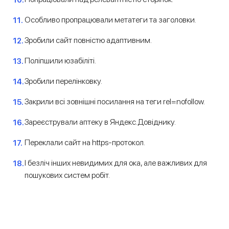
Особливо пропрацювали метатеги та заголовки.
Зробили сайт повністю адаптивним.
Поліпшили юзабіліті.
Зробили перелінковку.
Закрили всі зовнішні посилання на теги rel=nofollow.
Зареєстрували аптеку в Яндекс.Довіднику.
Переклали сайт на https-протокол.
І безліч інших невидимих для ока, але важливих для
пошукових систем робіт.