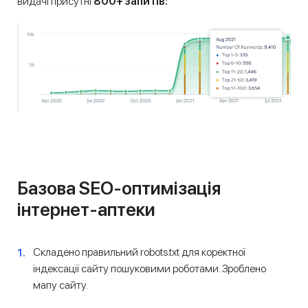
видачі присутні
800+ запитів:
Базова SEO-оптимізація
інтернет-аптеки
Складено правильний robots.txt для коректної
індексації сайту пошуковими роботами. Зроблено
мапу сайту.