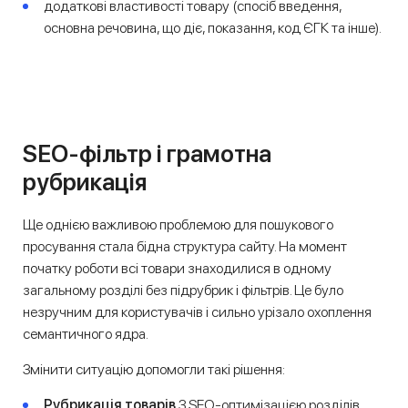
додаткові властивості товару (спосіб введення,
основна речовина, що діє, показання, код ЄГК та інше).
SEO-фільтр і грамотна
рубрикація
Ще однією важливою проблемою для пошукового
просування стала бідна структура сайту. На момент
початку роботи всі товари знаходилися в одному
загальному розділі без підрубрик і фільтрів. Це було
незручним для користувачів і сильно урізало охоплення
семантичного ядра.
Змінити ситуацію допомогли такі рішення:
Рубрикація товарів
З SEO-оптимізацією розділів