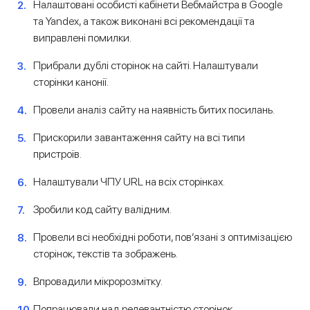
Налаштовані особисті кабінети Вебмайстра в Google
та Yandex, а також виконані всі рекомендації та
виправлені помилки.
Прибрали дублі сторінок на сайті. Налаштували
сторінки канонії.
Провели аналіз сайту на наявність битих посилань.
Прискорили завантаження сайту на всі типи
пристроїв.
Налаштували ЧПУ URL на всіх сторінках.
Зробили код сайту валідним.
Провели всі необхідні роботи, пов’язані з оптимізацією
сторінок, текстів та зображень.
Впровадили мікророзмітку.
Попрацювали над релевантністю сторінок.