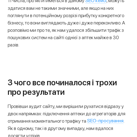
SEO кейсі
Ті числа, про які йтиметься в даному
, можуть
здатися вам не такими значними, але якщо на них
поглянути в потенційному розрізі прибутку конкретного
бізнесу, то вони виглядають дуже і дуже переконливо. А
розповімо ми про те, як нам удалося збільшити трафік з
пошукових систем на сайті однієї з аптек майже в 30
разів.
З чого все починалося і трохи
про результати
Провівши аудит сайту, ми вирішили рухатися відразу у
двох напрямках: підключення аптеки до агрегаторів для
SEO-просування
отримання моментального трафіку та
.
Як в одному, так і в другому випадку, нам вдалося
досягти успіхів.