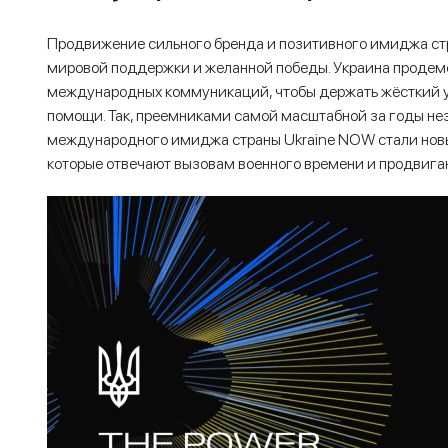
Продвижение сильного бренда и позитивного имиджа ст
мировой поддержки и желанной победы. Украина продем
международных коммуникаций, чтобы держать жёсткий у
помощи. Так, преемниками самой масштабной за годы н
международного имиджа страны Ukraine NOW стали новые
которые отвечают вызовам военного времени и продвига