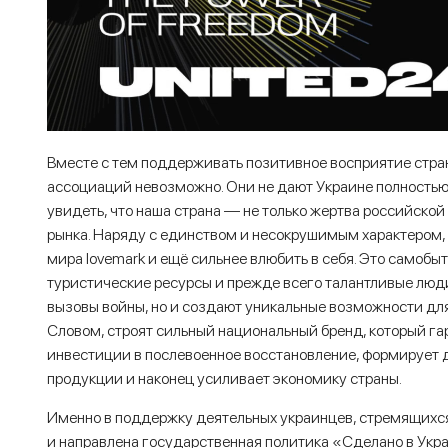
Вместе с тем поддерживать позитивное восприятие стра
ассоциаций невозможно. Они не дают Украине полностью
увидеть, что наша страна — не только жертва российской
рынка. Наряду с единством и несокрушимым характером, 
мира lovemark и ещё сильнее влюбить в себя. Это самобы
туристические ресурсы и прежде всего талантливые люди
вызовы войны, но и создают уникальные возможности дл
Словом, строят сильный национальный бренд, который га
инвестиции в послевоенное восстановление, формирует 
продукции и наконец усиливает экономику страны.
Именно в поддержку деятельных украинцев, стремящихся
и направлена государственная политика «Сделано в Укр