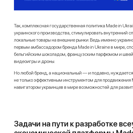
Так, комплексная государственная политика Made in Ukr
украинского производства, стимулировать внутренний с
локальные товары на внешние рынки. Ведь именно украин
первым амбассадором бренда Made in Ukraine в мире, сп
бельгийским шоколадом, французским парфюмом и швей
видеоигры и дроны.
Но любой бренд, а национальный — и подавно, нуждается
не только эффективным инструментом для продвижения Ma
навигатором украинцев в мире возможностей для развит
Задачи на пути к разработке вс
экономической платформы Made 