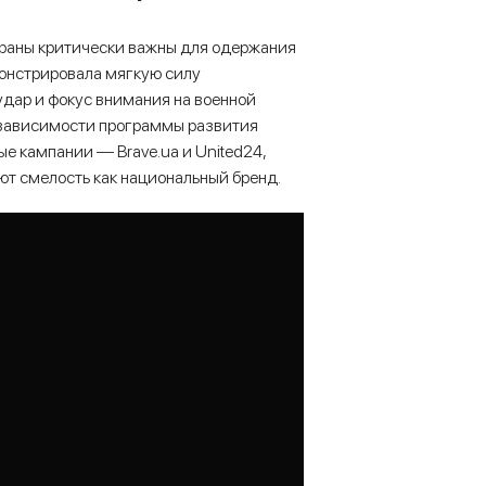
раны критически важны для одержания
онстрировала мягкую силу
дар и фокус внимания на военной
езависимости программы развития
 кампании — Brave.uа и United24,
ют смелость как национальный бренд.