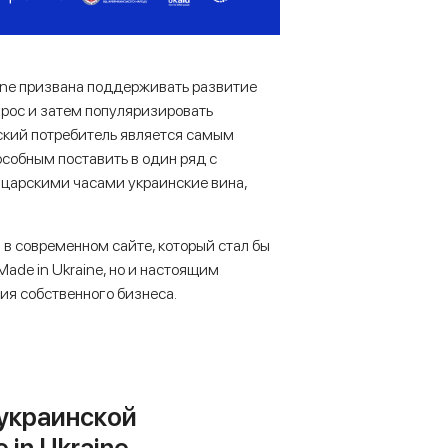
aine призвана поддерживать развитие
прос и затем популяризировать
ский потребитель является самым
особным поставить в один ряд с
царскими часами украинские вина,
 в современном сайте, который стал бы
de in Ukraine, но и настоящим
ия собственного бизнеса.
еукраинской
in Ukraine