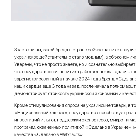
Знаете ли вы, какой бренд в стране сейчас на пике популя
украинское действительно стало модным), а об экономич
Уверены, что не просто знаете, но и сознательно выбирае
что государственная политика работает не благодаря, а 
зарегистрированный в начале 2024 года бренд «Сделано
наши сердца ещё 3 года назад, после начала полномасшта
демонстрирует стойкость украинской экономики и качеств
Кроме стимулирования спроса на украинские товары, в т
«Национальный кэшбек», государство способствует раз
инвестиций и льгот, поддержки экспортеров, микро- и ма
программ, охваченных политикой «Сделано в Украине», м
качества «Сделано в Webnauts».