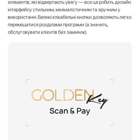
елементів, які відвертають увагу — все це робить дизайн
інтерфейсу стильним, мінімалістичним та зручним у
використанні. Великі клікабельні кнопки дозволяють легко
переміщатися розділами програми (а значить,
обслуговувати клієнтів без заминок).