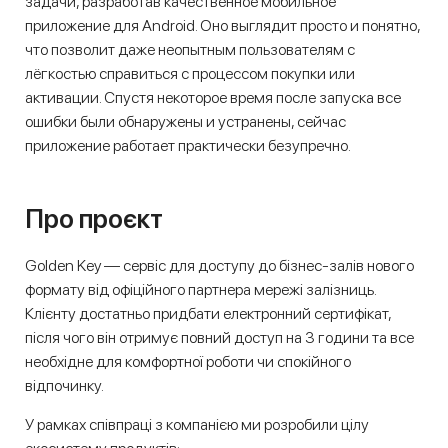
задачи, разработав качественное мобильное
приложение для Android. Оно выглядит просто и понятно,
что позволит даже неопытным пользователям с
лёгкостью справиться с процессом покупки или
активации. Спустя некоторое время после запуска все
ошибки были обнаружены и устранены, сейчас
приложение работает практически безупречно.
Про проєкт
Golden Key — сервіс для доступу до бізнес-залів нового
формату від офіційного партнера мережі залізниць.
Клієнту достатньо придбати електронний сертифікат,
після чого він отримує повний доступ на 3 години та все
необхідне для комфортної роботи чи спокійного
відпочинку.
У рамках співпраці з компанією ми розробили цілу