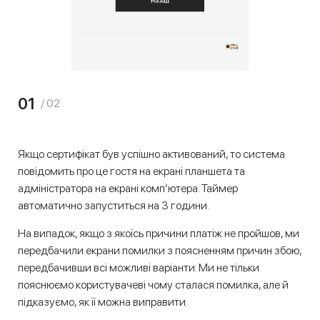
01
/ 02
Якщо сертифікат був успішно активований, то система
повідомить про це гостя на екрані планшета та
адміністратора на екрані комп’ютера. Таймер
автоматично запуститься на 3 години.
На випадок, якщо з якоїсь причини платіж не пройшов, ми
передбачили екрани помилки з поясненням причин збою,
передбачивши всі можливі варіанти. Ми не тільки
пояснюємо користувачеві чому сталася помилка, але й
підказуємо, як її можна виправити.