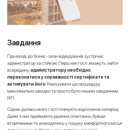
Завдання
При вході до бізнес-зали відвідувачів зустрічає
адміністратор за стійкою. Перш ніж гості зможуть зайти
всередину,
адміністратору необхідно
переконатися у справжності сертифіката та
активувати його
. Реалізувати цю процедуру
максимально швидко та просто було нашим завданням
№1.
Однак далеко не всі гості планують відпочинок наперед.
Деякі з них приймають рішення спонтанно, бувши
втомленими та знаходячись у пошуку комфортного місця