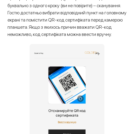
буквально з одного кроку (ви не повірите) – сканування.
Гостю достатньо вибрати відповідний пункт на головному
екрані та помістити QR-код сертифіката перед камерою
планшета. Якщо з якихось причин вважати QR-код
неможливо, код сертифіката можна ввести вручну.