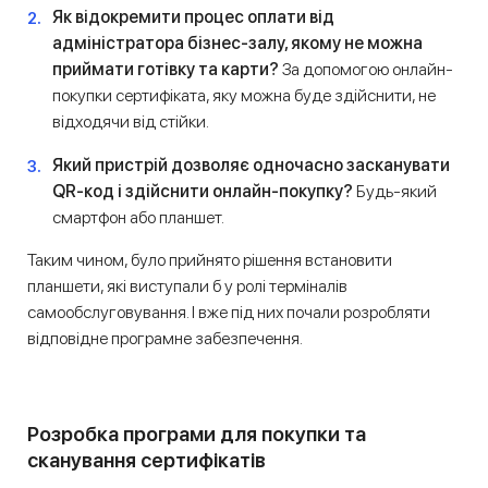
Як відокремити процес оплати від
адміністратора бізнес-залу, якому не можна
приймати готівку та карти?
За допомогою онлайн-
покупки сертифіката, яку можна буде здійснити, не
відходячи від стійки.
Який пристрій дозволяє одночасно засканувати
QR-код і здійснити онлайн-покупку?
Будь-який
смартфон або планшет.
Таким чином, було прийнято рішення встановити
планшети, які виступали б у ролі терміналів
самообслуговування. І вже під них почали розробляти
відповідне програмне забезпечення.
Розробка програми для покупки та
сканування сертифікатів