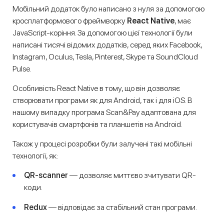
Мобільний додаток було написано з нуля за допомогою
кросплатформового фреймворку
React Native
, має
JavaScript-коріння. За допомогою цієї технології були
написані тисячі відомих додатків, серед яких Facebook,
Instagram, Oculus, Tesla, Pinterest, Skype та SoundCloud
Pulse.
Особливість React Native в тому, що він дозволяє
створювати програми як для Android, так і для iOS. В
нашому випадку програма Scan&Pay адаптована для
користувачів смартфонів та планшетів на Android.
Також у процесі розробки були залучені такі мобільні
технології, як:
QR-scanner
— дозволяє миттєво зчитувати QR-
коди.
Redux
— відповідає за стабільний стан програми.