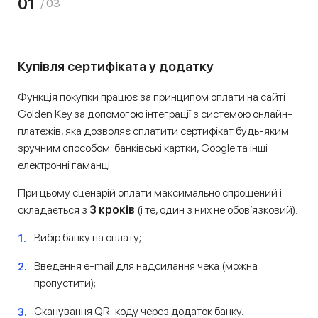
01
/ 03
Купівля сертифіката у додатку
Функція покупки працює за принципом оплати на сайті
Golden Key за допомогою інтеграції з системою онлайн-
платежів, яка дозволяє сплатити сертифікат будь-яким
зручним способом: банківські картки, Google та інші
електронні гаманці.
При цьому сценарій оплати максимально спрощений і
складається з
3 кроків
(і те, один з них не обов’язковий):
Вибір банку на оплату;
Введення e-mail для надсилання чека (можна
пропустити);
Сканування QR-коду через додаток банку.