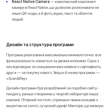
React Native Camera
— комплексний компонент
камери в React Native, що дозволяє розпізнавати не
лише QR-коди, а й фото, відео, текст та обличчя
людей.
Дизайн та структура програми
Програма реалізована максимально мінімалістично: вся
функціональність ховається за двома кнопками. Одна з
них відповідає за сканування вже наявного сертифіката,
друга — за покупку нового. Звідси й назва програми —
«Scan&Pay».
Дизайн програми був розроблений за подобою сайту-
лендінгу, раніше створеним у творчій лабораторії нашої
компанії. Літерний логотип, стримана гамма кольорів з
акцентом на золоті, сучасний шрифт Manrope, що мінімум