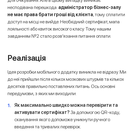
для очікування. Але в цьому випадку виникає
несподівана перешкода:
адміністратор бізнес-залу
не має права брати гроші від клієнта
, тому сплатити
доступ на місці не вийде. Необхідний сертифікат, мапа
лояльності або квиток високого класу. Тому нашим
завданням №2 стало розв’язання питання оплати.
Реалізація
Ідея розробки мобільного додатку виникла не відразу. Ми
до неї прийшли після кількох мозкових штурмів та кількох
десятків правильно поставлених питань. Ось основні
передумови, з яких ми виходили:
Як максимально швидко можна перевірити та
активувати сертифікат?
За допомогою QR-коду,
сканування якого допоможе уникнути ручного
введення та тривалих перевірок.