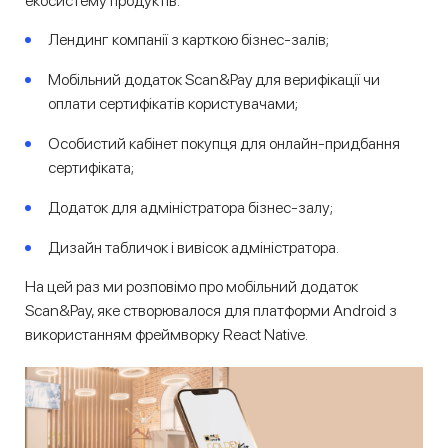
екосистему продуктів:
Лендинг компанії з карткою бізнес-залів;
Мобільний додаток Scan&Pay для верифікації чи
оплати сертифікатів користувачами;
Особистий кабінет покупця для онлайн-придбання
сертифіката;
Додаток для адміністратора бізнес-залу;
Дизайн табличок і вивісок адміністратора.
На цей раз ми розповімо про мобільний додаток
Scan&Pay, яке створювалося для платформи Android з
використанням фреймворку React Native.