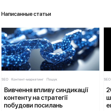
Написанные статьи
SEO
Контент-маркетинг
Пошук
SEO
Вивчення впливу синдикації
2
контенту на стратегії
ш
побудови посилань
е