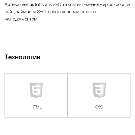
Apteka-vell
як full stack SEO та контент-менеджер розробляв
сайт, займався SEO-проєктуванням і контент-
менеджментом.
Технологии
HTML
CSS