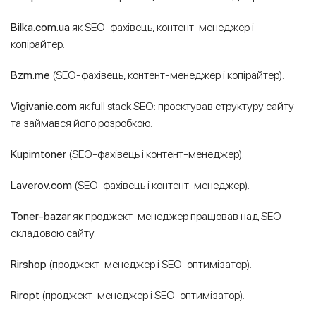
Bilka.com.ua
як SEO-фахівець, контент-менеджер і
копірайтер.
Bzm.me
(SEO-фахівець, контент-менеджер і копірайтер).
Vigivanie.com
як full stack SEO: проєктував структуру сайту
та займався його розробкою.
Kupimtoner
(SEO-фахівець і контент-менеджер).
Laverov.com
(SEO-фахівець і контент-менеджер).
Toner-bazar
як проджект-менеджер працював над SEO-
складовою сайту.
Rirshop
(проджект-менеджер і SEO-оптимізатор).
Riropt
(проджект-менеджер і SEO-оптимізатор).