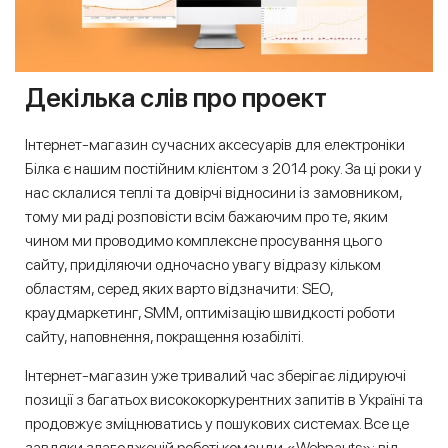
Декілька слів про проект
Інтернет-магазин сучасних аксесуарів для електроніки
Білка є нашим постійним клієнтом з 2014 року. За ці роки у
нас склалися теплі та довірчі відносини із замовником,
тому ми раді розповісти всім бажаючим про те, яким
чином ми проводимо комплексне просування цього
сайту, приділяючи одночасно увагу відразу кільком
областям, серед яких варто відзначити: SEO,
краудмаркетинг, SMM, оптимізацію швидкості роботи
сайту, наповнення, покращення юзабіліті.
Інтернет-магазин уже тривалий час зберігає лідируючі
позиції з багатьох висококоркурентних запитів в Україні та
продовжує зміцнюватись у пошукових системах. Все це
завдяки злагодженій роботі команди «Webnauts»: від