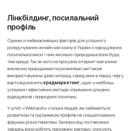
Лінкбілдинг, посилальний
профіль
Одним із найважливіших факторів для успішного
розкручування онлайн магазину в Україні є нарощування
посилальної маси. І чим якісніша і природніша вона буде,
тим краще. Так як ніхто не просуває інтернет-магазини
виключно природними посиланнями, ми також
використовували деякі хитрощі, серед яких в першу чергу
варто відзначити
крадмаркетинг
, один з найбільш
успішних і ефективних методів отримання цільових
відвідувачів і природних посилань.
У штаті «Webnauts» є кілька людей, які займаються
розвитком та підтримкою профілів на спеціалізованих
форумах різної тематики. Залежно від поставлених
завдань вони роблять приховану рекламу, описують