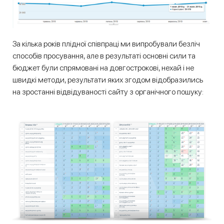
За кілька років плідної співпраці ми випробували безліч
способів просування, але в результаті основні сили та
бюджет були спрямовані на довгострокові, нехай і не
швидкі методи, результати яких згодом відобразились
на зростанні відвідуваності сайту з органічного пошуку: