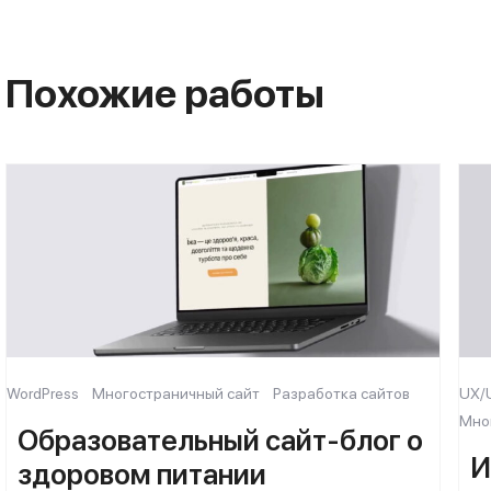
Похожие работы
WordPress
Многостраничный сайт
Разработка сайтов
UX/
Мно
Образовательный сайт-блог о
И
здоровом питании