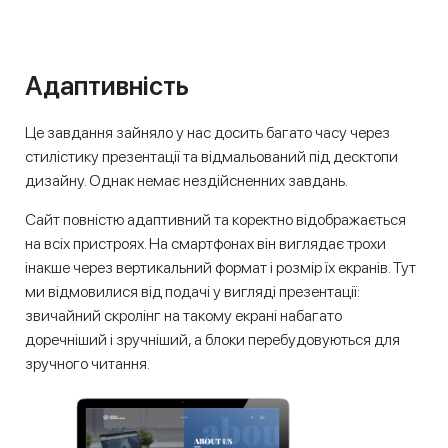
Адаптивність
Це завдання зайняло у нас досить багато часу через
стилістику презентації та відмальований під десктопи
дизайну. Однак немає нездійсненних завдань.
Сайт повністю адаптивний та коректно відображається
на всіх пристроях. На смартфонах він виглядає трохи
інакше через вертикальний формат і розмір їх екранів. Тут
ми відмовилися від подачі у вигляді презентації:
звичайний скролінг на такому екрані набагато
доречніший і зручніший, а блоки перебудовуються для
зручного читання.