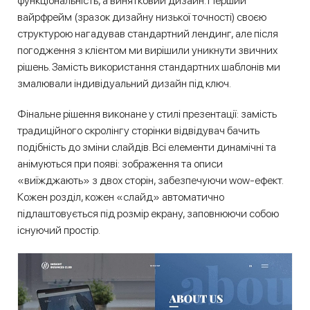
функціональність, а винятковий дизайн. Перший
вайрфрейм (зразок дизайну низької точності) своєю
структурою нагадував стандартний лендинг, але після
погодження з клієнтом ми вирішили уникнути звичних
рішень. Замість використання стандартних шаблонів ми
змалювали індивідуальний дизайн під ключ.
Фінальне рішення виконане у стилі презентації: замість
традиційного скролінгу сторінки відвідувач бачить
подібність до зміни слайдів. Всі елементи динамічні та
анімуються при появі: зображення та описи
«виїжджають» з двох сторін, забезпечуючи wow-ефект.
Кожен розділ, кожен «слайд» автоматично
підлаштовується під розмір екрану, заповнюючи собою
існуючий простір.