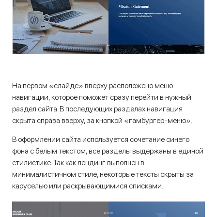
На первом «слайде» вверху расположено меню
навигации, которое поможет сразу перейти в нужный
раздел сайта. В последующих разделах навигация
скрыта справа вверху, за кнопкой «гамбургер-меню».
В оформлении сайта используется сочетание синего
фона с белым текстом, все разделы выдержаны в единой
стилистике. Так как лендинг выполнен в
минималистичном стиле, некоторые тексты скрыты за
каруселью или раскрывающимися списками.