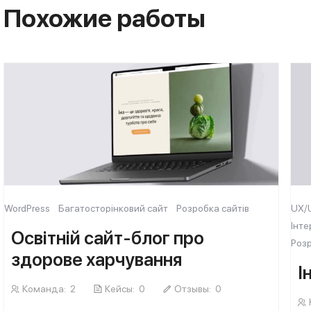
Похожие работы
WordPress
Багатосторінковий сайт
Розробка сайтів
UX/
Інт
Освітній сайт-блог про
Розр
здорове харчування
І
Команда:
2
Кейсы:
0
Отзывы:
0