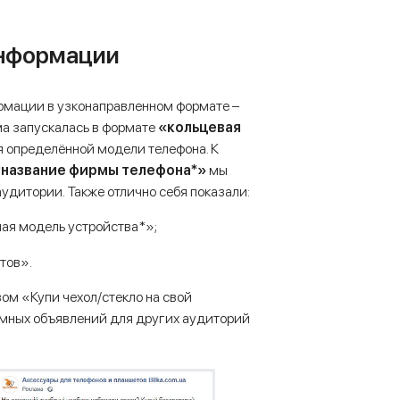
информации
рмации в узконаправленном формате –
а запускалась в формате
«кольцевая
ля определённой модели телефона. К
*название фирмы телефона*»
мы
удитории. Также отлично себя показали:
ная модель устройства*»;
тов».
м «Купи чехол/стекло на свой
амных объявлений для других аудиторий