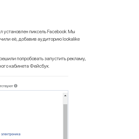
ыл установлен пиксель Facebook. Мы
чили её, добавив аудиторию lookalike
ешили попробовать запустить рекламу,
ого кабинета Фейсбук.