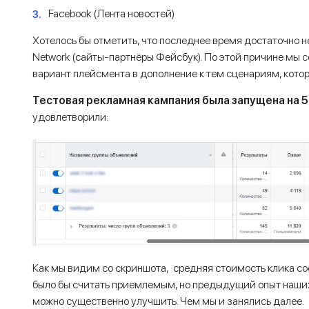
Facebook (Лента новостей)
Хотелось бы отметить, что последнее время достаточно н
Network (сайты-партнёры Фейсбук). По этой причине мы 
вариант плейсмента в дополнение к тем сценариям, кото
Тестовая рекламная кампания была запущена на 5
удовлетворили:
Как мы видим со скриншота, средняя стоимость клика сос
было бы считать приемлемым, но предыдущий опыт наших 
можно существенно улучшить. Чем мы и занялись далее.