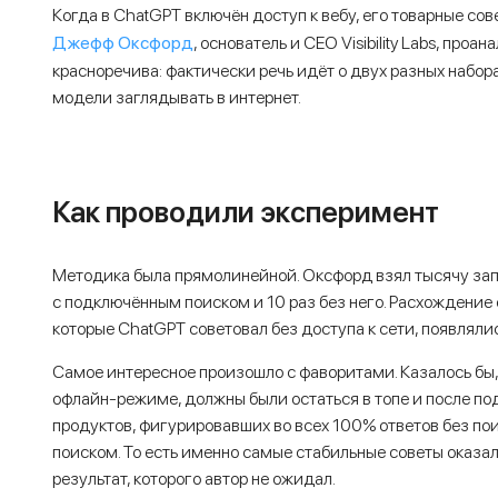
Когда в ChatGPT включён доступ к вебу, его товарные со
Джефф Оксфорд
, основатель и CEO Visibility Labs, про
красноречива: фактически речь идёт о двух разных набор
модели заглядывать в интернет.
Как проводили эксперимент
Методика была прямолинейной. Оксфорд взял тысячу запр
с подключённым поиском и 10 раз без него. Расхождение
которые ChatGPT советовал без доступа к сети, появлялис
Самое интересное произошло с фаворитами. Казалось бы,
офлайн-режиме, должны были остаться в топе и после по
продуктов, фигурировавших во всех 100% ответов без по
поиском. То есть именно самые стабильные советы оказ
результат, которого автор не ожидал.