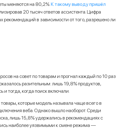
К такому выводу пришёл
веты меняются на 80,2%.
анализировав 20 тысяч ответов ассистента. Цифра
ах рекомендаций в зависимости от того, разрешено ли
осов на совет по товарам и прогнал каждый по 10 раз
 оказалось разительным: лишь 19,8% продуктов,
ь и тогда, когда поиск включали.
 товары, которые модель называла чаще всего в
дключения веба. Однако вышло наоборот. Среди
иска, лишь 15,8% удержались в рекомендациях с
ались наиболее уязвимыми к смене режима —