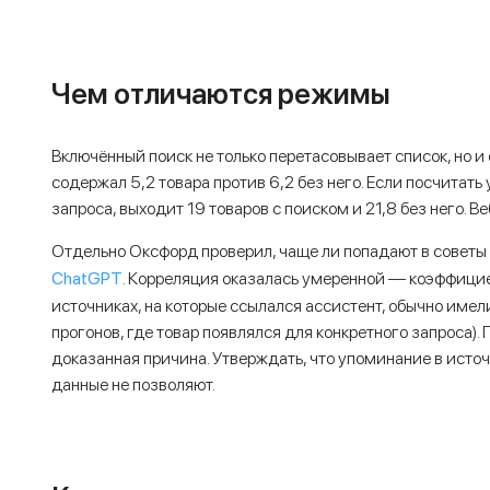
Чем отличаются режимы
Включённый поиск не только перетасовывает список, но и 
содержал 5,2 товара против 6,2 без него. Если посчитать
запроса, выходит 19 товаров с поиском и 21,8 без него. В
Отдельно Оксфорд проверил, чаще ли попадают в советы
ChatGPT
. Корреляция оказалась умеренной — коэффицие
источниках, на которые ссылался ассистент, обычно име
прогонов, где товар появлялся для конкретного запроса). 
доказанная причина. Утверждать, что упоминание в исто
данные не позволяют.