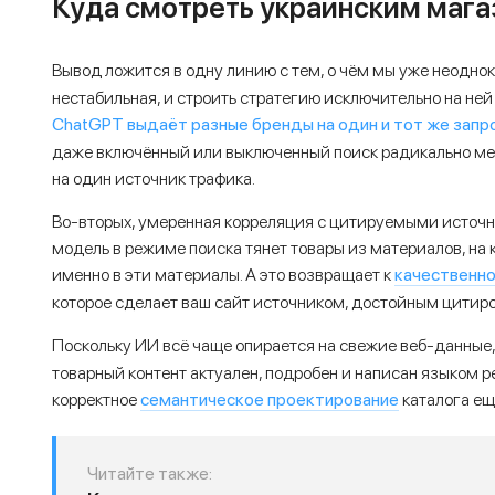
Куда смотреть украинским маг
Вывод ложится в одну линию с тем, о чём мы уже неоднок
нестабильная, и строить стратегию исключительно на ней
ChatGPT выдаёт разные бренды на один и тот же запр
даже включённый или выключенный поиск радикально мен
на один источник трафика.
Во-вторых, умеренная корреляция с цитируемыми источн
модель в режиме поиска тянет товары из материалов, на 
качественно
именно в эти материалы. А это возвращает к
которое сделает ваш сайт источником, достойным цитир
Поскольку ИИ всё чаще опирается на свежие веб-данные,
товарный контент актуален, подробен и написан языком р
семантическое проектирование
корректное
каталога ещё
Читайте также: