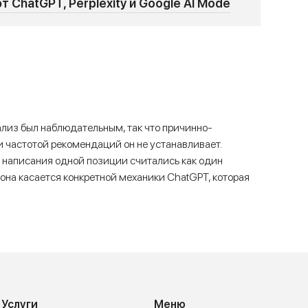
 ChatGPT, Perplexity и Google AI Mode
ализ был наблюдательным, так что причинно-
 частотой рекомендаций он не устанавливает.
 написания одной позиции считались как один
 она касается конкретной механики ChatGPT, которая
Услуги
Меню