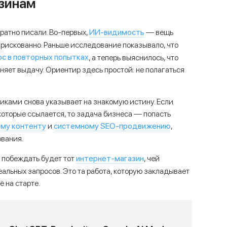
азинам
ИИ-видимость
ратно писали. Во-первых,
— вещь
 рискованно. Раньше исследование показывало, что
ос в повторных попытках
, а теперь выяснилось, что
яет выдачу. Ориентир здесь простой: не полагаться
иками снова указывает на знакомую истину. Если
которые ссылается, то задача бизнеса — попасть
му контенту
системному SEO-продвижению
и
,
ования.
интернет-магазин
 побеждать будет тот
, чей
еальных запросов. Это та работа, которую закладывает
 на старте.